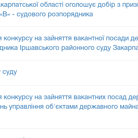
карпатської області оголошує добір з приз
 «В» - судового розпорядника
конкурсу на зайняття вакантної посади дер
ника Іршавського районного суду Закарпа
у суду
конкурсу на зайняття вакантних посад дер
тань управління об'єктами державного майн