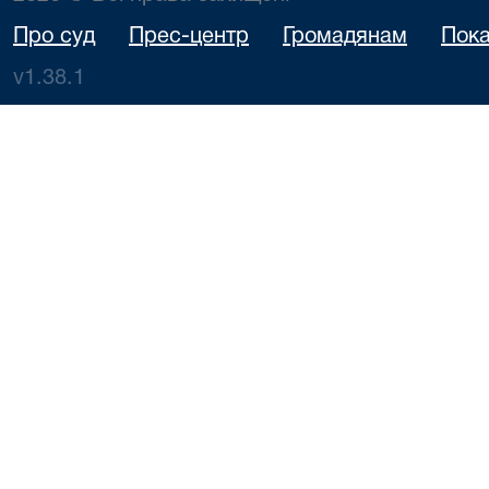
Про суд
Прес-центр
Громадянам
Пока
v1.38.1