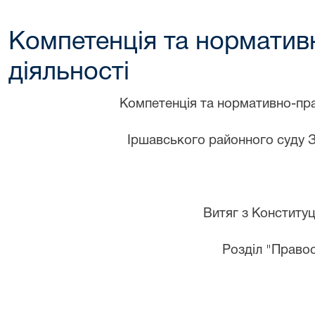
Компетенція та норматив
діяльності
Компетенція та нормативно-пра
Іршав
ського районного суду З
Витяг з Конституці
Розділ "Право