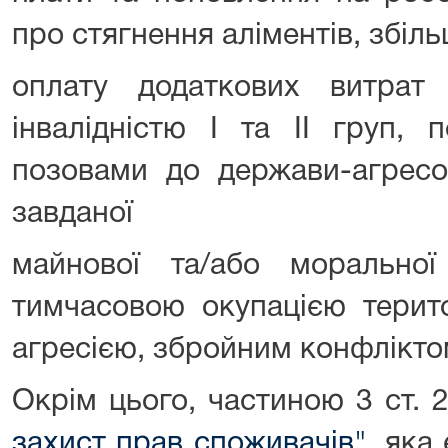
про стягнення аліментів, збіль
оплату додаткових витрат
інвалідністю I та II груп, 
позовами до держави-агресо
завданої
майнової та/або морально
тимчасовою окупацією терито
агресією, збройним конфліктом
Окрім цього, частиною 3 ст. 
захист прав споживачів"
, яка