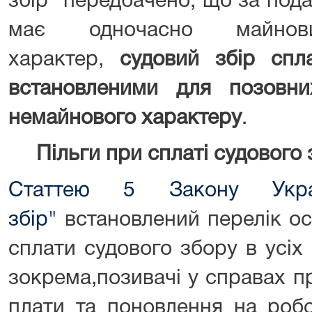
збір" передбачено, що за под
має одночасно майно
характер,
судовий збір спл
встановленими для позовн
немайнового характеру
.
Пільги при сплаті судового 
Статтею 5 Закону Укра
збір"
встановлений перелік осі
сплати судового збору в усіх 
зокрема,позивачі у справах п
плати та поновлення на робо