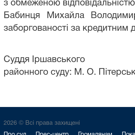
з обмеженою відповідальніст
Бабинця Михайла Володими
заборгованості за кредитним 
Суддя Іршавського
районного суду: М. О. Пітерсь
2026 © Всі права захищені
Про суд
Прес-центр
Громадянам
Пока